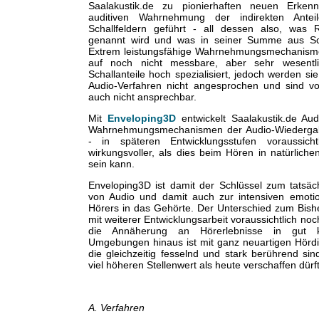
Saalakustik.de zu pionierhaften neuen Erkenn
auditiven Wahrnehmung der indirekten Antei
Schallfeldern geführt - all dessen also, was Re
genannt wird und was in seiner Summe aus Sch
Extrem leistungsfähige Wahrnehmungsmechanismen
auf noch nicht messbare, aber sehr wesentli
Schallanteile hoch spezialisiert, jedoch werden s
Audio-Verfahren nicht angesprochen und sind v
auch nicht ansprechbar.
Mit
Enveloping3D
entwickelt Saalakustik.de Aud
Wahrnehmungsmechanismen der Audio-Wiederga
- in späteren Entwicklungsstufen voraussich
wirkungsvoller, als dies beim Hören in natürlic
sein kann.
Enveloping3D ist damit der Schlüssel zum tatsäc
von Audio und damit auch zur intensiven emotio
Hörers in das Gehörte. Der Unterschied zum Bishe
mit weiterer Entwicklungsarbeit voraussichtlich noc
die Annäherung an Hörerlebnisse in gut kl
Umgebungen hinaus ist mit ganz neuartigen Hörd
die gleichzeitig fesselnd und stark berührend si
viel höheren Stellenwert als heute verschaffen dürf
A. Verfahren